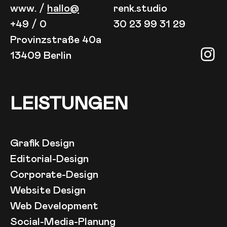
www. /
hallo@
renk.studio
+49 / 0
30 23 99 31 29
Provinzstraße 40a
Ins
13409 Berlin
LEISTUNGEN
Grafik Design
Editorial-Design
Corporate-Design
Website Design
Web Development
Social-Media-Planung